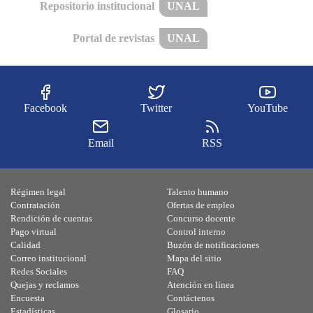
Repositorio institucional
UNAL
Portal de revistas
UNAL
Facebook
Twitter
YouTube
Email
RSS
Régimen legal
Talento humano
Contratación
Ofertas de empleo
Rendición de cuentas
Concurso docente
Pago virtual
Control interno
Calidad
Buzón de notificaciones
Correo institucional
Mapa del sitio
Redes Sociales
FAQ
Quejas y reclamos
Atención en línea
Encuesta
Contáctenos
Estadísticas
Glosario