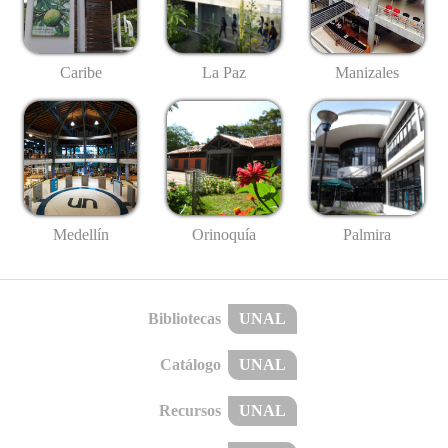
Caribe
La Paz
Manizales
Medellín
Palmira
Orinoquía
Bibliotecas
UNAL
Catálogo
UNAL
Recursos
UNAL