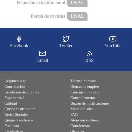
Repositorio institucional
UNAL
Portal de revistas
UNAL
Facebook
Twitter
YouTube
Email
RSS
Régimen legal
Talento humano
Contratación
Ofertas de empleo
Rendición de cuentas
Concurso docente
Pago virtual
Control interno
Calidad
Buzón de notificaciones
Correo institucional
Mapa del sitio
Redes Sociales
FAQ
Quejas y reclamos
Atención en línea
Encuesta
Contáctenos
Estadísticas
Glosario