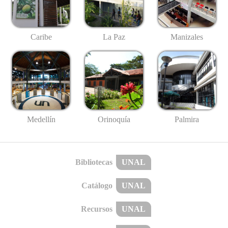
Caribe
La Paz
Manizales
Medellín
Palmira
Orinoquía
Bibliotecas
UNAL
Catálogo
UNAL
Recursos
UNAL