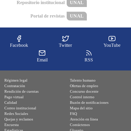
Repositorio institucional
UNAL
Portal de revistas
UNAL
Facebook
Twitter
YouTube
Email
RSS
Régimen legal
Talento humano
Contratación
Ofertas de empleo
Rendición de cuentas
Concurso docente
Pago virtual
Control interno
Calidad
Buzón de notificaciones
Correo institucional
Mapa del sitio
Redes Sociales
FAQ
Quejas y reclamos
Atención en línea
Encuesta
Contáctenos
Estadísticas
Glosario