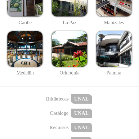
Caribe
La Paz
Manizales
Medellín
Palmira
Orinoquía
Bibliotecas
UNAL
Catálogo
UNAL
Recursos
UNAL