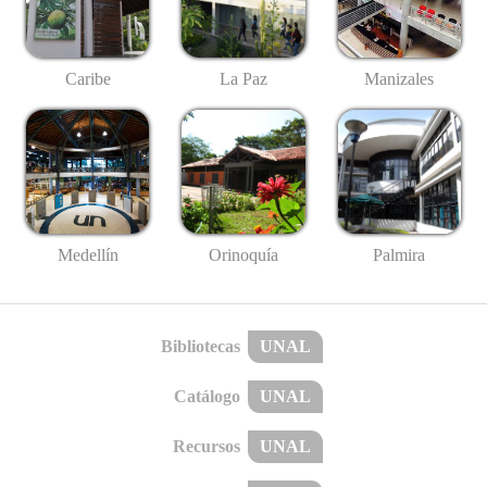
Caribe
La Paz
Manizales
Medellín
Palmira
Orinoquía
Bibliotecas
UNAL
Catálogo
UNAL
Recursos
UNAL