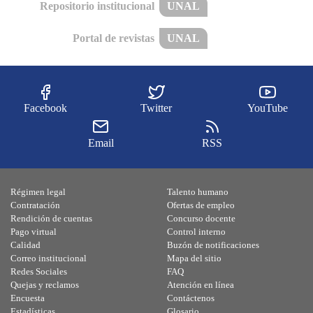
Repositorio institucional
UNAL
Portal de revistas
UNAL
Facebook
Twitter
YouTube
Email
RSS
Régimen legal
Talento humano
Contratación
Ofertas de empleo
Rendición de cuentas
Concurso docente
Pago virtual
Control interno
Calidad
Buzón de notificaciones
Correo institucional
Mapa del sitio
Redes Sociales
FAQ
Quejas y reclamos
Atención en línea
Encuesta
Contáctenos
Estadísticas
Glosario