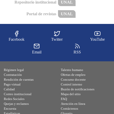
Repositorio institucional
UNAL
Portal de revistas
UNAL
Facebook
Twitter
YouTube
Email
RSS
Régimen legal
Talento humano
Contratación
Ofertas de empleo
Rendición de cuentas
Concurso docente
Pago virtual
Control interno
Calidad
Buzón de notificaciones
Correo institucional
Mapa del sitio
Redes Sociales
FAQ
Quejas y reclamos
Atención en línea
Encuesta
Contáctenos
Estadísticas
Glosario