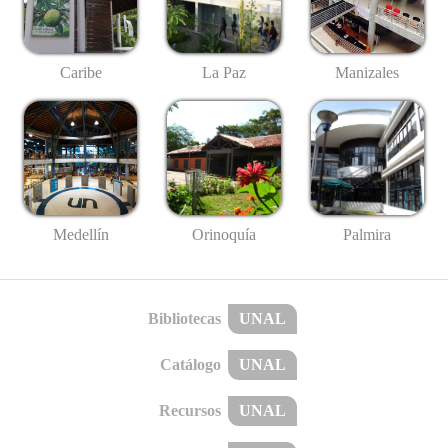
Caribe
La Paz
Manizales
Medellín
Palmira
Orinoquía
Bibliotecas
UNAL
Catálogo
UNAL
Recursos
UNAL