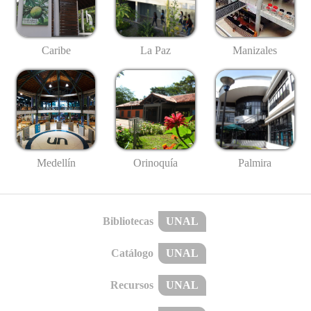
Caribe
La Paz
Manizales
Medellín
Palmira
Orinoquía
Bibliotecas
UNAL
Catálogo
UNAL
Recursos
UNAL