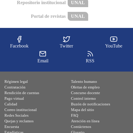
Repositorio institucional
UNAL
Portal de revistas
UNAL
Facebook
Twitter
YouTube
Email
RSS
Régimen legal
Talento humano
Contratación
Ofertas de empleo
Rendición de cuentas
Concurso docente
Pago virtual
Control interno
Calidad
Buzón de notificaciones
Correo institucional
Mapa del sitio
Redes Sociales
FAQ
Quejas y reclamos
Atención en línea
Encuesta
Contáctenos
Estadísticas
Glosario