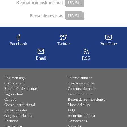
Repositorio institucional
UNAL
Portal de revistas
UNAL
Facebook
Twitter
YouTube
Email
RSS
Régimen legal
Talento humano
Contratación
Ofertas de empleo
Rendición de cuentas
Concurso docente
Pago virtual
Control interno
Calidad
Buzón de notificaciones
Correo institucional
Mapa del sitio
Redes Sociales
FAQ
Quejas y reclamos
Atención en línea
Encuesta
Contáctenos
Estadísticas
Glosario