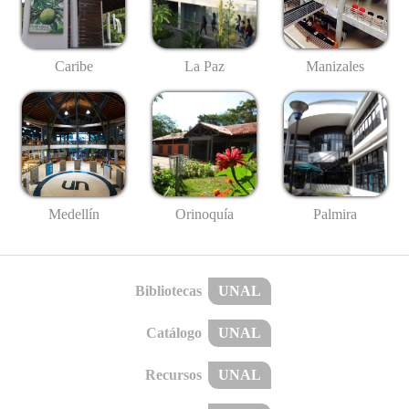
Caribe
La Paz
Manizales
Medellín
Palmira
Orinoquía
Bibliotecas
UNAL
Catálogo
UNAL
Recursos
UNAL