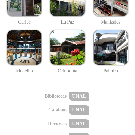
Caribe
La Paz
Manizales
Medellín
Palmira
Orinoquía
Bibliotecas
UNAL
Catálogo
UNAL
Recursos
UNAL