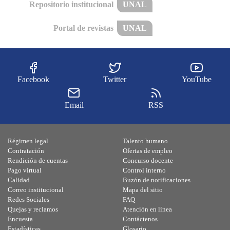
Repositorio institucional
UNAL
Portal de revistas
UNAL
Facebook
Twitter
YouTube
Email
RSS
Régimen legal
Talento humano
Contratación
Ofertas de empleo
Rendición de cuentas
Concurso docente
Pago virtual
Control interno
Calidad
Buzón de notificaciones
Correo institucional
Mapa del sitio
Redes Sociales
FAQ
Quejas y reclamos
Atención en línea
Encuesta
Contáctenos
Estadísticas
Glosario