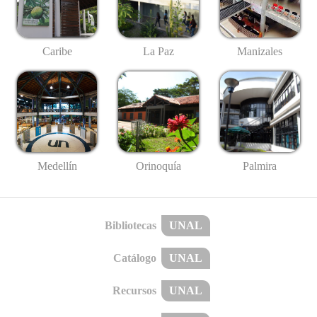
Caribe
La Paz
Manizales
Medellín
Palmira
Orinoquía
Bibliotecas
UNAL
Catálogo
UNAL
Recursos
UNAL