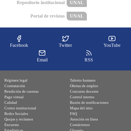
Repositorio institucional
UNAL
Portal de revistas
UNAL
Facebook
Twitter
YouTube
Email
RSS
Régimen legal
Talento humano
Contratación
Ofertas de empleo
Rendición de cuentas
Concurso docente
Pago virtual
Control interno
Calidad
Buzón de notificaciones
Correo institucional
Mapa del sitio
Redes Sociales
FAQ
Quejas y reclamos
Atención en línea
Encuesta
Contáctenos
Estadísticas
Glosario