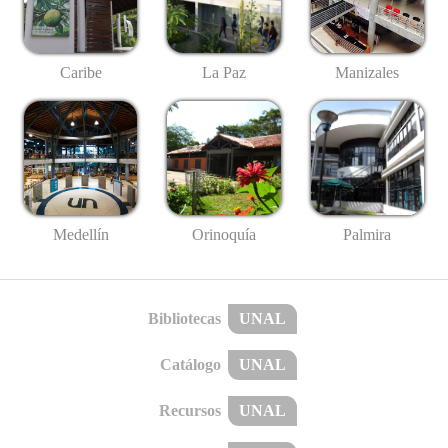
Caribe
La Paz
Manizales
Medellín
Palmira
Orinoquía
Bibliotecas
UNAL
Catálogo
UNAL
Recursos
UNAL