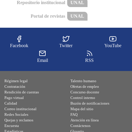
Repositorio institucional
UNAL
Portal de revistas
UNAL
Facebook
Twitter
YouTube
Email
RSS
Régimen legal
Talento humano
Contratación
Ofertas de empleo
Rendición de cuentas
Concurso docente
Pago virtual
Control interno
Calidad
Buzón de notificaciones
Correo institucional
Mapa del sitio
Redes Sociales
FAQ
Quejas y reclamos
Atención en línea
Encuesta
Contáctenos
Estadísticas
Glosario