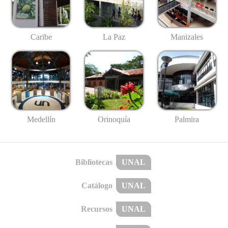
Caribe
La Paz
Manizales
Medellín
Palmira
Orinoquía
Bibliotecas
UNAL
Catálogo
UNAL
Recursos
UNAL