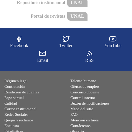
Repositorio institucional
UNAL
Portal de revistas
UNAL
Facebook
Twitter
YouTube
Email
RSS
Régimen legal
Talento humano
Contratación
Ofertas de empleo
Rendición de cuentas
Concurso docente
Pago virtual
Control interno
Calidad
Buzón de notificaciones
Correo institucional
Mapa del sitio
Redes Sociales
FAQ
Quejas y reclamos
Atención en línea
Encuesta
Contáctenos
Estadísticas
Glosario