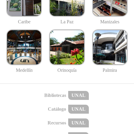
Caribe
La Paz
Manizales
Medellín
Palmira
Orinoquía
Bibliotecas
UNAL
Catálogo
UNAL
Recursos
UNAL