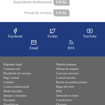
Repositorio institucional
UNAL
Portal de revistas
UNAL
Facebook
Twitter
YouTube
Email
RSS
Régimen legal
Talento humano
Contratación
Ofertas de empleo
Rendición de cuentas
Concurso docente
Pago virtual
Control interno
Calidad
Buzón de notificaciones
Correo institucional
Mapa del sitio
Redes Sociales
FAQ
Quejas y reclamos
Atención en línea
Encuesta
Contáctenos
Estadísticas
Glosario