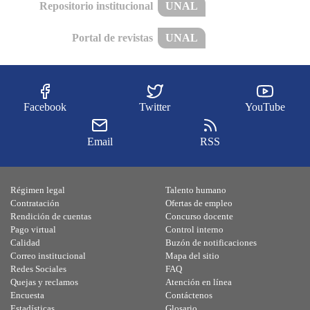
Repositorio institucional
UNAL
Portal de revistas
UNAL
Facebook
Twitter
YouTube
Email
RSS
Régimen legal
Talento humano
Contratación
Ofertas de empleo
Rendición de cuentas
Concurso docente
Pago virtual
Control interno
Calidad
Buzón de notificaciones
Correo institucional
Mapa del sitio
Redes Sociales
FAQ
Quejas y reclamos
Atención en línea
Encuesta
Contáctenos
Estadísticas
Glosario