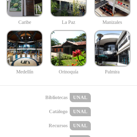
Caribe
La Paz
Manizales
Medellín
Palmira
Orinoquía
Bibliotecas
UNAL
Catálogo
UNAL
Recursos
UNAL