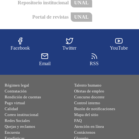
Repositorio institucional
UNAL
Portal de revistas
UNAL
Facebook
Twitter
YouTube
Email
RSS
Régimen legal
Talento humano
Contratación
Ofertas de empleo
Rendición de cuentas
Concurso docente
Pago virtual
Control interno
Calidad
Buzón de notificaciones
Correo institucional
Mapa del sitio
Redes Sociales
FAQ
Quejas y reclamos
Atención en línea
Encuesta
Contáctenos
Estadísticas
Glosario