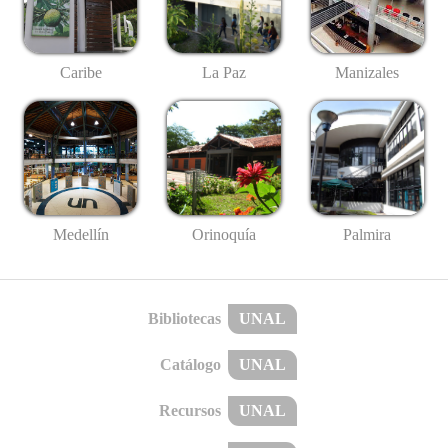
Caribe
La Paz
Manizales
Medellín
Palmira
Orinoquía
Bibliotecas
UNAL
Catálogo
UNAL
Recursos
UNAL