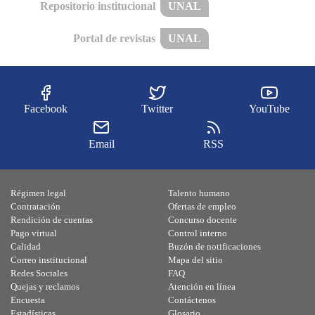
Repositorio institucional
UNAL
Portal de revistas
UNAL
Facebook
Twitter
YouTube
Email
RSS
Régimen legal
Talento humano
Contratación
Ofertas de empleo
Rendición de cuentas
Concurso docente
Pago virtual
Control interno
Calidad
Buzón de notificaciones
Correo institucional
Mapa del sitio
Redes Sociales
FAQ
Quejas y reclamos
Atención en línea
Encuesta
Contáctenos
Estadísticas
Glosario