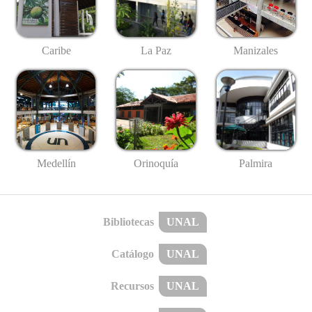
Caribe
La Paz
Manizales
Medellín
Palmira
Orinoquía
Bibliotecas
UNAL
Catálogo
UNAL
Recursos
UNAL