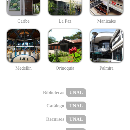
Caribe
La Paz
Manizales
Medellín
Palmira
Orinoquía
Bibliotecas
UNAL
Catálogo
UNAL
Recursos
UNAL