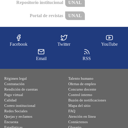
Repositorio institucional
UNAL
Portal de revistas
UNAL
Facebook
Twitter
YouTube
Email
RSS
Régimen legal
Talento humano
Contratación
Ofertas de empleo
Rendición de cuentas
Concurso docente
Pago virtual
Control interno
Calidad
Buzón de notificaciones
Correo institucional
Mapa del sitio
Redes Sociales
FAQ
Quejas y reclamos
Atención en línea
Encuesta
Contáctenos
Estadísticas
Glosario