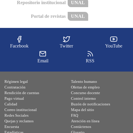
Repositorio institucional
UNAL
Portal de revistas
UNAL
Facebook
Twitter
YouTube
Email
RSS
Régimen legal
Talento humano
Contratación
Ofertas de empleo
Rendición de cuentas
Concurso docente
Pago virtual
Control interno
Calidad
Buzón de notificaciones
Correo institucional
Mapa del sitio
Redes Sociales
FAQ
Quejas y reclamos
Atención en línea
Encuesta
Contáctenos
Estadísticas
Glosario