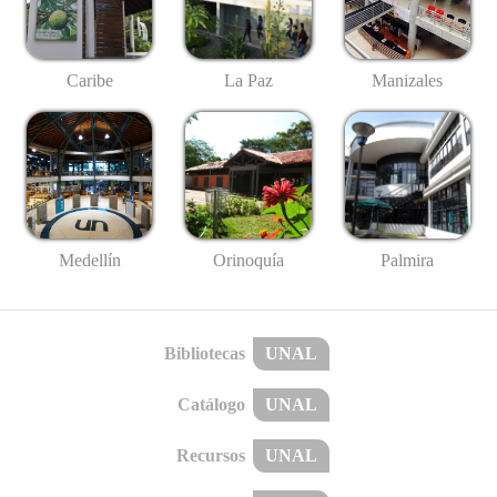
Caribe
La Paz
Manizales
Medellín
Palmira
Orinoquía
Bibliotecas
UNAL
Catálogo
UNAL
Recursos
UNAL