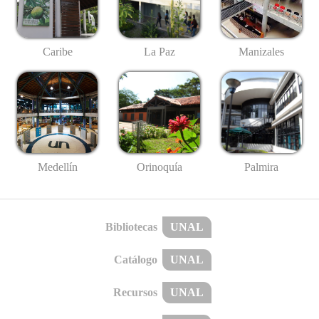
Caribe
La Paz
Manizales
Medellín
Palmira
Orinoquía
Bibliotecas
UNAL
Catálogo
UNAL
Recursos
UNAL