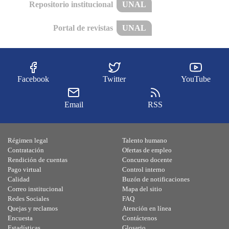
Repositorio institucional
UNAL
Portal de revistas
UNAL
Facebook
Twitter
YouTube
Email
RSS
Régimen legal
Talento humano
Contratación
Ofertas de empleo
Rendición de cuentas
Concurso docente
Pago virtual
Control interno
Calidad
Buzón de notificaciones
Correo institucional
Mapa del sitio
Redes Sociales
FAQ
Quejas y reclamos
Atención en línea
Encuesta
Contáctenos
Estadísticas
Glosario