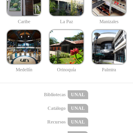
Caribe
La Paz
Manizales
Medellín
Palmira
Orinoquía
Bibliotecas
UNAL
Catálogo
UNAL
Recursos
UNAL