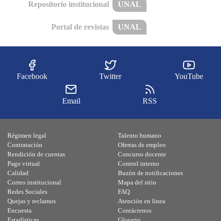
Repositorio institucional
UNAL
Portal de revistas
UNAL
Facebook
Twitter
YouTube
Email
RSS
Régimen legal
Talento humano
Contratación
Ofertas de empleo
Rendición de cuentas
Concurso docente
Pago virtual
Control interno
Calidad
Buzón de notificaciones
Correo institucional
Mapa del sitio
Redes Sociales
FAQ
Quejas y reclamos
Atención en línea
Encuesta
Contáctenos
Estadísticas
Glosario