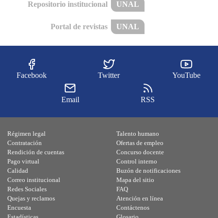
Repositorio institucional
UNAL
Portal de revistas
UNAL
Facebook
Twitter
YouTube
Email
RSS
Régimen legal
Talento humano
Contratación
Ofertas de empleo
Rendición de cuentas
Concurso docente
Pago virtual
Control interno
Calidad
Buzón de notificaciones
Correo institucional
Mapa del sitio
Redes Sociales
FAQ
Quejas y reclamos
Atención en línea
Encuesta
Contáctenos
Estadísticas
Glosario