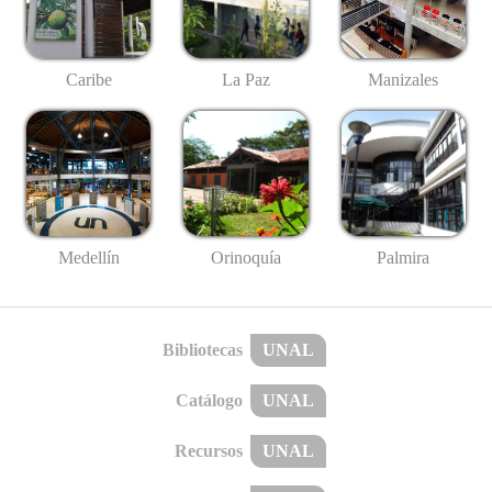
Caribe
La Paz
Manizales
Medellín
Palmira
Orinoquía
Bibliotecas
UNAL
Catálogo
UNAL
Recursos
UNAL