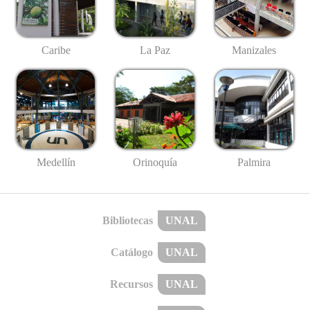
Caribe
La Paz
Manizales
Medellín
Palmira
Orinoquía
Bibliotecas
UNAL
Catálogo
UNAL
Recursos
UNAL