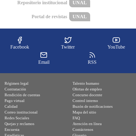
Repositorio institucional
UNAL
Portal de revistas
UNAL
Facebook
Twitter
YouTube
Email
RSS
Régimen legal
Talento humano
Contratación
Ofertas de empleo
Rendición de cuentas
Concurso docente
Pago virtual
Control interno
Calidad
Buzón de notificaciones
Correo institucional
Mapa del sitio
Redes Sociales
FAQ
Quejas y reclamos
Atención en línea
Encuesta
Contáctenos
Estadísticas
Glosario