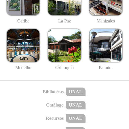
Caribe
La Paz
Manizales
Medellín
Palmira
Orinoquía
Bibliotecas
UNAL
Catálogo
UNAL
Recursos
UNAL