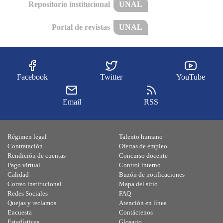
Repositorio institucional
UNAL
Portal de revistas
UNAL
Facebook
Twitter
YouTube
Email
RSS
Régimen legal
Talento humano
Contratación
Ofertas de empleo
Rendición de cuentas
Concurso docente
Pago virtual
Control interno
Calidad
Buzón de notificaciones
Correo institucional
Mapa del sitio
Redes Sociales
FAQ
Quejas y reclamos
Atención en línea
Encuesta
Contáctenos
Estadísticas
Glosario