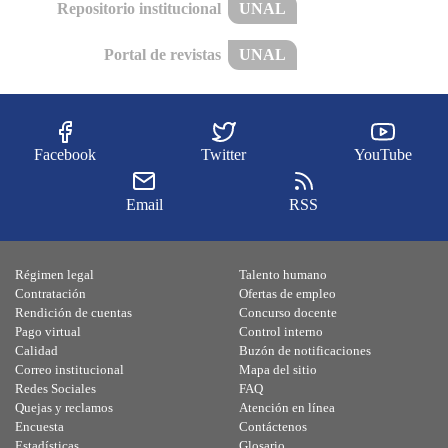
Repositorio institucional
UNAL
Portal de revistas
UNAL
Facebook
Twitter
YouTube
Email
RSS
Régimen legal
Talento humano
Contratación
Ofertas de empleo
Rendición de cuentas
Concurso docente
Pago virtual
Control interno
Calidad
Buzón de notificaciones
Correo institucional
Mapa del sitio
Redes Sociales
FAQ
Quejas y reclamos
Atención en línea
Encuesta
Contáctenos
Estadísticas
Glosario