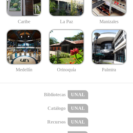
Caribe
La Paz
Manizales
Medellín
Palmira
Orinoquía
Bibliotecas
UNAL
Catálogo
UNAL
Recursos
UNAL