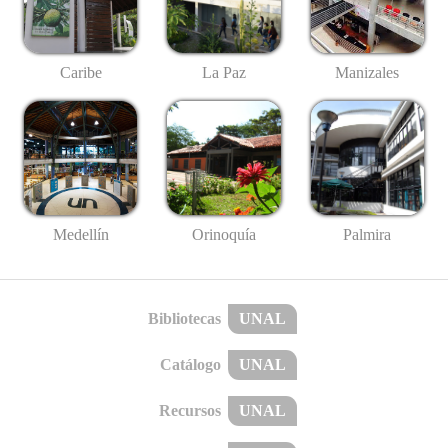
Caribe
La Paz
Manizales
Medellín
Palmira
Orinoquía
Bibliotecas
UNAL
Catálogo
UNAL
Recursos
UNAL