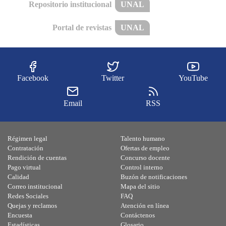
Repositorio institucional
UNAL
Portal de revistas
UNAL
Facebook
Twitter
YouTube
Email
RSS
Régimen legal
Talento humano
Contratación
Ofertas de empleo
Rendición de cuentas
Concurso docente
Pago virtual
Control interno
Calidad
Buzón de notificaciones
Correo institucional
Mapa del sitio
Redes Sociales
FAQ
Quejas y reclamos
Atención en línea
Encuesta
Contáctenos
Estadísticas
Glosario