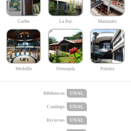
Caribe
La Paz
Manizales
Medellín
Palmira
Orinoquía
Bibliotecas
UNAL
Catálogo
UNAL
Recursos
UNAL