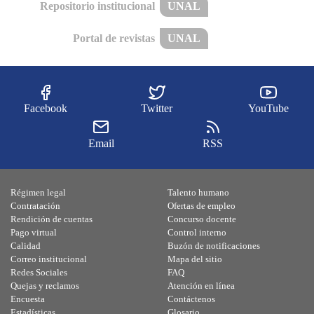
Repositorio institucional
UNAL
Portal de revistas
UNAL
Facebook
Twitter
YouTube
Email
RSS
Régimen legal
Talento humano
Contratación
Ofertas de empleo
Rendición de cuentas
Concurso docente
Pago virtual
Control interno
Calidad
Buzón de notificaciones
Correo institucional
Mapa del sitio
Redes Sociales
FAQ
Quejas y reclamos
Atención en línea
Encuesta
Contáctenos
Estadísticas
Glosario