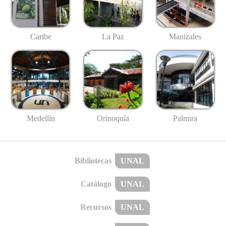
Caribe
La Paz
Manizales
Medellín
Palmira
Orinoquía
Bibliotecas
UNAL
Catálogo
UNAL
Recursos
UNAL