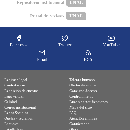
Repositorio institucional
UNAL
Portal de revistas
UNAL
Facebook
Twitter
YouTube
Email
RSS
Régimen legal
Talento humano
Contratación
Ofertas de empleo
Rendición de cuentas
Concurso docente
Pago virtual
Control interno
Calidad
Buzón de notificaciones
Correo institucional
Mapa del sitio
Redes Sociales
FAQ
Quejas y reclamos
Atención en línea
Encuesta
Contáctenos
Estadísticas
Glosario