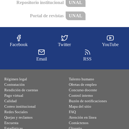
Repositorio institucional
UNAL
Portal de revistas
UNAL
Facebook
Twitter
YouTube
Email
RSS
Régimen legal
Talento humano
Contratación
Ofertas de empleo
Rendición de cuentas
Concurso docente
Pago virtual
Control interno
Calidad
Buzón de notificaciones
Correo institucional
Mapa del sitio
Redes Sociales
FAQ
Quejas y reclamos
Atención en línea
Encuesta
Contáctenos
Estadísticas
Glosario