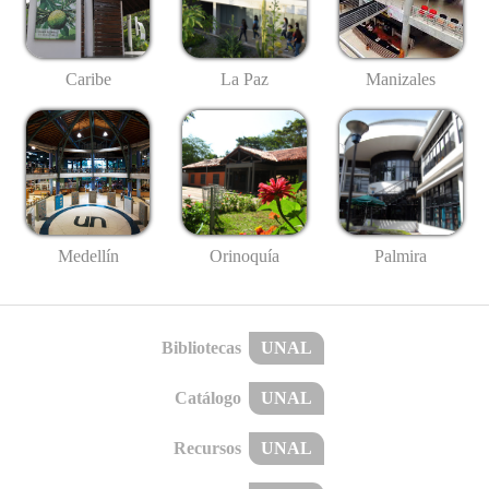
Caribe
La Paz
Manizales
Medellín
Palmira
Orinoquía
Bibliotecas
UNAL
Catálogo
UNAL
Recursos
UNAL