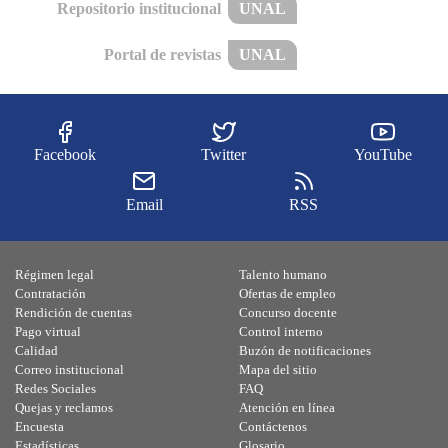
Repositorio institucional
UNAL
Portal de revistas
UNAL
Facebook
Twitter
YouTube
Email
RSS
Régimen legal
Talento humano
Contratación
Ofertas de empleo
Rendición de cuentas
Concurso docente
Pago virtual
Control interno
Calidad
Buzón de notificaciones
Correo institucional
Mapa del sitio
Redes Sociales
FAQ
Quejas y reclamos
Atención en línea
Encuesta
Contáctenos
Estadísticas
Glosario