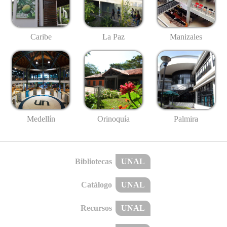
Caribe
La Paz
Manizales
Medellín
Palmira
Orinoquía
Bibliotecas
UNAL
Catálogo
UNAL
Recursos
UNAL