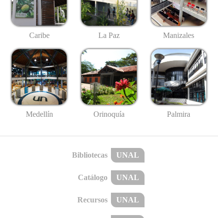
Caribe
La Paz
Manizales
Medellín
Palmira
Orinoquía
Bibliotecas
UNAL
Catálogo
UNAL
Recursos
UNAL