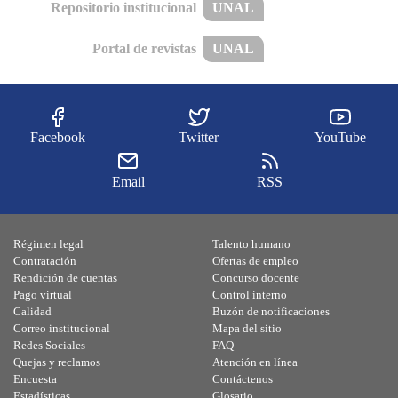
Repositorio institucional
UNAL
Portal de revistas
UNAL
Facebook
Twitter
YouTube
Email
RSS
Régimen legal
Talento humano
Contratación
Ofertas de empleo
Rendición de cuentas
Concurso docente
Pago virtual
Control interno
Calidad
Buzón de notificaciones
Correo institucional
Mapa del sitio
Redes Sociales
FAQ
Quejas y reclamos
Atención en línea
Encuesta
Contáctenos
Estadísticas
Glosario