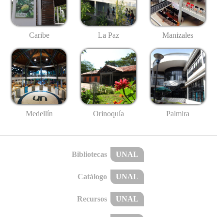
Caribe
La Paz
Manizales
Medellín
Palmira
Orinoquía
Bibliotecas
UNAL
Catálogo
UNAL
Recursos
UNAL