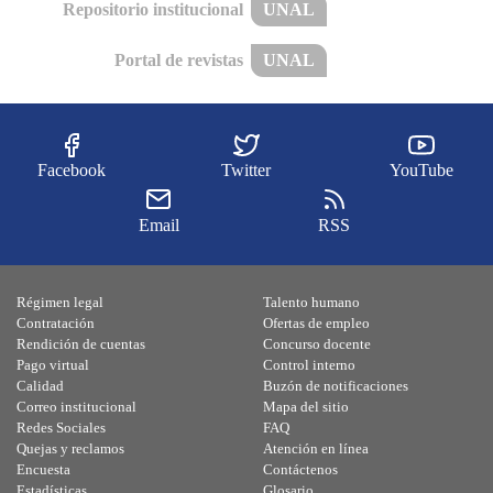
Repositorio institucional
UNAL
Portal de revistas
UNAL
Facebook
Twitter
YouTube
Email
RSS
Régimen legal
Talento humano
Contratación
Ofertas de empleo
Rendición de cuentas
Concurso docente
Pago virtual
Control interno
Calidad
Buzón de notificaciones
Correo institucional
Mapa del sitio
Redes Sociales
FAQ
Quejas y reclamos
Atención en línea
Encuesta
Contáctenos
Estadísticas
Glosario