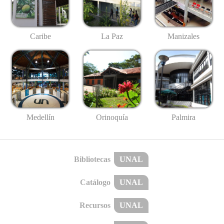
Caribe
La Paz
Manizales
Medellín
Palmira
Orinoquía
Bibliotecas
UNAL
Catálogo
UNAL
Recursos
UNAL