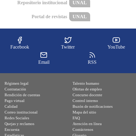
Repositorio institucional
UNAL
Portal de revistas
UNAL
Facebook
Twitter
YouTube
Email
RSS
Régimen legal
Talento humano
Contratación
Ofertas de empleo
Rendición de cuentas
Concurso docente
Pago virtual
Control interno
Calidad
Buzón de notificaciones
Correo institucional
Mapa del sitio
Redes Sociales
FAQ
Quejas y reclamos
Atención en línea
Encuesta
Contáctenos
Estadísticas
Glosario