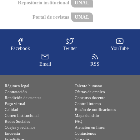
Repositorio institucional
UNAL
Portal de revistas
UNAL
Facebook
Twitter
YouTube
Email
RSS
Régimen legal
Talento humano
Contratación
Ofertas de empleo
Rendición de cuentas
Concurso docente
Pago virtual
Control interno
Calidad
Buzón de notificaciones
Correo institucional
Mapa del sitio
Redes Sociales
FAQ
Quejas y reclamos
Atención en línea
Encuesta
Contáctenos
Estadísticas
Glosario