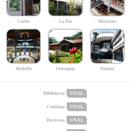
Caribe
La Paz
Manizales
Medellín
Palmira
Orinoquía
Bibliotecas
UNAL
Catálogo
UNAL
Recursos
UNAL