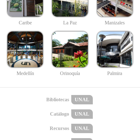
Caribe
La Paz
Manizales
Medellín
Palmira
Orinoquía
Bibliotecas
UNAL
Catálogo
UNAL
Recursos
UNAL