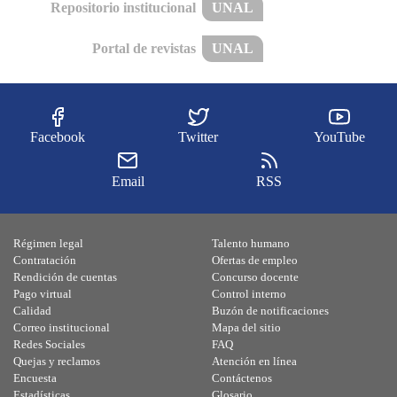
Repositorio institucional
UNAL
Portal de revistas
UNAL
Facebook
Twitter
YouTube
Email
RSS
Régimen legal
Talento humano
Contratación
Ofertas de empleo
Rendición de cuentas
Concurso docente
Pago virtual
Control interno
Calidad
Buzón de notificaciones
Correo institucional
Mapa del sitio
Redes Sociales
FAQ
Quejas y reclamos
Atención en línea
Encuesta
Contáctenos
Estadísticas
Glosario