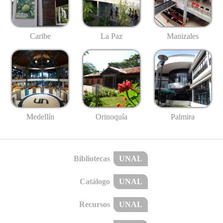
Caribe
La Paz
Manizales
Medellín
Palmira
Orinoquía
Bibliotecas
UNAL
Catálogo
UNAL
Recursos
UNAL