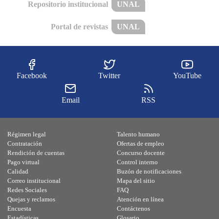
Repositorio institucional
UNAL
Portal de revistas
UNAL
Facebook
Twitter
YouTube
Email
RSS
Régimen legal
Talento humano
Contratación
Ofertas de empleo
Rendición de cuentas
Concurso docente
Pago virtual
Control interno
Calidad
Buzón de notificaciones
Correo institucional
Mapa del sitio
Redes Sociales
FAQ
Quejas y reclamos
Atención en línea
Encuesta
Contáctenos
Estadísticas
Glosario