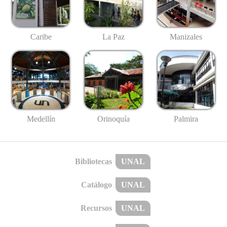
Caribe
La Paz
Manizales
Medellín
Palmira
Orinoquía
Bibliotecas
UNAL
Catálogo
UNAL
Recursos
UNAL