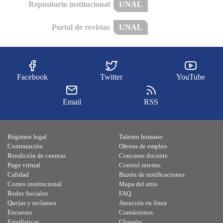
Repositorio institucional
UNAL
Portal de revistas
UNAL
Facebook
Twitter
YouTube
Email
RSS
Régimen legal
Talento humano
Contratación
Ofertas de empleo
Rendición de cuentas
Concurso docente
Pago virtual
Control interno
Calidad
Buzón de notificaciones
Correo institucional
Mapa del sitio
Redes Sociales
FAQ
Quejas y reclamos
Atención en línea
Encuesta
Contáctenos
Estadísticas
Glosario