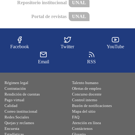
Repositorio institucional
UNAL
Portal de revistas
UNAL
Facebook
Twitter
YouTube
Email
RSS
Régimen legal
Talento humano
Contratación
Ofertas de empleo
Rendición de cuentas
Concurso docente
Pago virtual
Control interno
Calidad
Buzón de notificaciones
Correo institucional
Mapa del sitio
Redes Sociales
FAQ
Quejas y reclamos
Atención en línea
Encuesta
Contáctenos
Estadísticas
Glosario