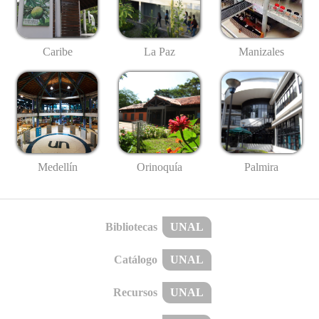
Caribe
La Paz
Manizales
Medellín
Palmira
Orinoquía
Bibliotecas
UNAL
Catálogo
UNAL
Recursos
UNAL