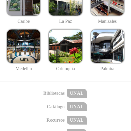
Caribe
La Paz
Manizales
Medellín
Palmira
Orinoquía
Bibliotecas
UNAL
Catálogo
UNAL
Recursos
UNAL