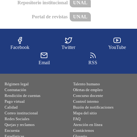
Repositorio institucional
UNAL
Portal de revistas
UNAL
Facebook
Twitter
YouTube
Email
RSS
Régimen legal
Talento humano
Contratación
Ofertas de empleo
Rendición de cuentas
Concurso docente
Pago virtual
Control interno
Calidad
Buzón de notificaciones
Correo institucional
Mapa del sitio
Redes Sociales
FAQ
Quejas y reclamos
Atención en línea
Encuesta
Contáctenos
Estadísticas
Glosario