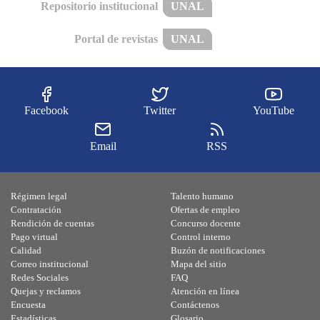
Repositorio institucional
UNAL
Portal de revistas
UNAL
Facebook
Twitter
YouTube
Email
RSS
Régimen legal
Talento humano
Contratación
Ofertas de empleo
Rendición de cuentas
Concurso docente
Pago virtual
Control interno
Calidad
Buzón de notificaciones
Correo institucional
Mapa del sitio
Redes Sociales
FAQ
Quejas y reclamos
Atención en línea
Encuesta
Contáctenos
Estadísticas
Glosario