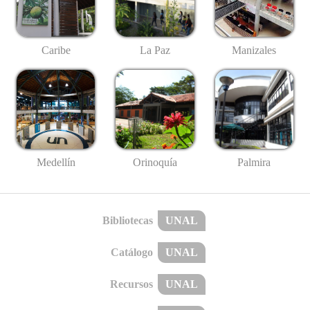
Caribe
La Paz
Manizales
Medellín
Palmira
Orinoquía
Bibliotecas
UNAL
Catálogo
UNAL
Recursos
UNAL