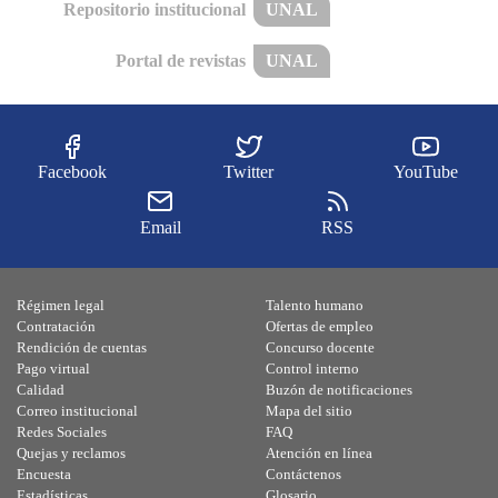
Repositorio institucional
UNAL
Portal de revistas
UNAL
Facebook
Twitter
YouTube
Email
RSS
Régimen legal
Talento humano
Contratación
Ofertas de empleo
Rendición de cuentas
Concurso docente
Pago virtual
Control interno
Calidad
Buzón de notificaciones
Correo institucional
Mapa del sitio
Redes Sociales
FAQ
Quejas y reclamos
Atención en línea
Encuesta
Contáctenos
Estadísticas
Glosario