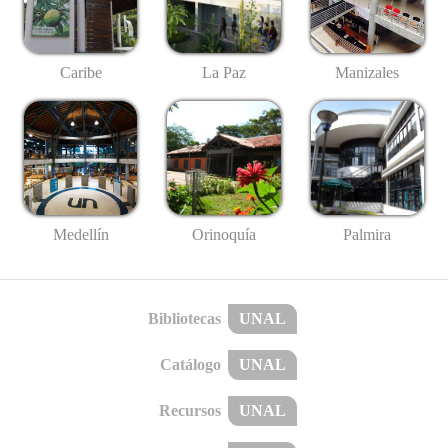
Caribe
La Paz
Manizales
Medellín
Palmira
Orinoquía
Bibliotecas
UNAL
Catálogo
UNAL
Recursos
UNAL