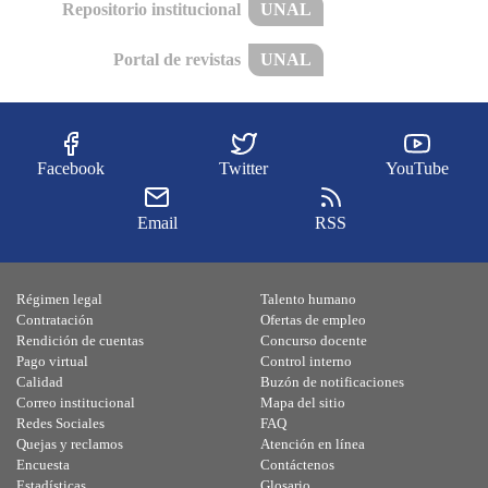
Repositorio institucional
UNAL
Portal de revistas
UNAL
Facebook
Twitter
YouTube
Email
RSS
Régimen legal
Talento humano
Contratación
Ofertas de empleo
Rendición de cuentas
Concurso docente
Pago virtual
Control interno
Calidad
Buzón de notificaciones
Correo institucional
Mapa del sitio
Redes Sociales
FAQ
Quejas y reclamos
Atención en línea
Encuesta
Contáctenos
Estadísticas
Glosario