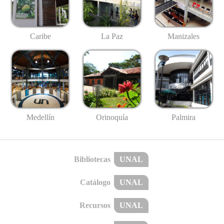
Caribe
La Paz
Manizales
Medellín
Palmira
Orinoquía
Bibliotecas
UNAL
Catálogo
UNAL
Recursos
UNAL