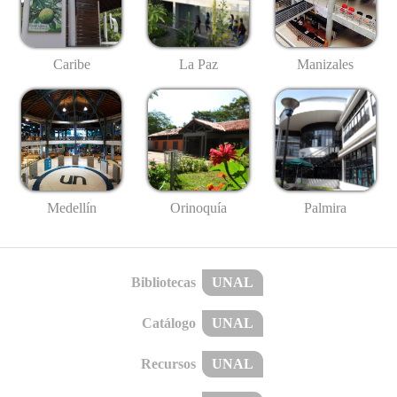
Caribe
La Paz
Manizales
Medellín
Palmira
Orinoquía
Bibliotecas
UNAL
Catálogo
UNAL
Recursos
UNAL