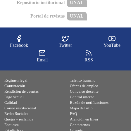
Repositorio institucional
UNAL
Portal de revistas
UNAL
Facebook
Twitter
YouTube
Email
RSS
Régimen legal
Talento humano
Contratación
Ofertas de empleo
Rendición de cuentas
Concurso docente
Pago virtual
Control interno
Calidad
Buzón de notificaciones
Correo institucional
Mapa del sitio
Redes Sociales
FAQ
Quejas y reclamos
Atención en línea
Encuesta
Contáctenos
Estadísticas
Glosario