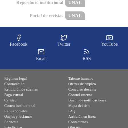
Repositorio institucional
UNAL
Portal de revistas
UNAL
Facebook
Twitter
YouTube
Email
RSS
Régimen legal
Talento humano
Contratación
Ofertas de empleo
Rendición de cuentas
Concurso docente
Pago virtual
Control interno
Calidad
Buzón de notificaciones
Correo institucional
Mapa del sitio
Redes Sociales
FAQ
Quejas y reclamos
Atención en línea
Encuesta
Contáctenos
Estadísticas
Glosario