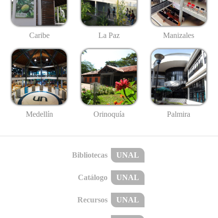
Caribe
La Paz
Manizales
Medellín
Palmira
Orinoquía
Bibliotecas
UNAL
Catálogo
UNAL
Recursos
UNAL