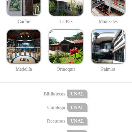
Caribe
La Paz
Manizales
Medellín
Palmira
Orinoquía
Bibliotecas
UNAL
Catálogo
UNAL
Recursos
UNAL