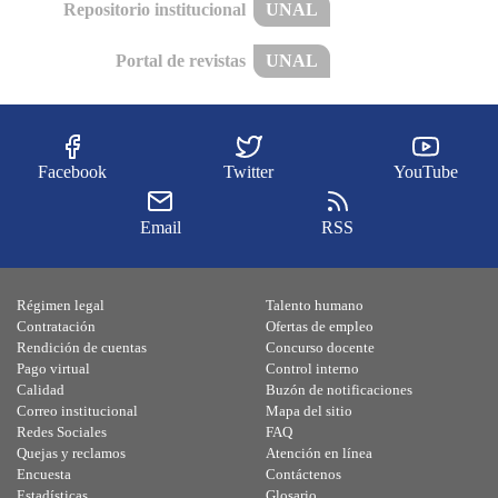
Repositorio institucional
UNAL
Portal de revistas
UNAL
Facebook
Twitter
YouTube
Email
RSS
Régimen legal
Talento humano
Contratación
Ofertas de empleo
Rendición de cuentas
Concurso docente
Pago virtual
Control interno
Calidad
Buzón de notificaciones
Correo institucional
Mapa del sitio
Redes Sociales
FAQ
Quejas y reclamos
Atención en línea
Encuesta
Contáctenos
Estadísticas
Glosario