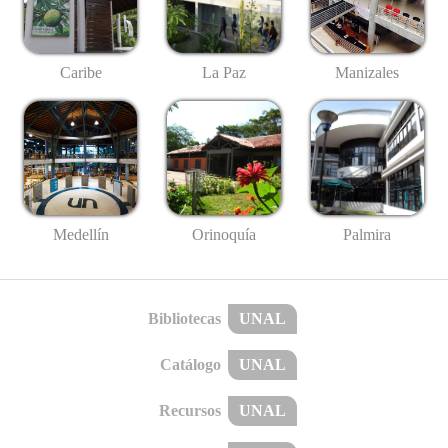
Caribe
La Paz
Manizales
Medellín
Palmira
Orinoquía
Bibliotecas
UNAL
Catálogo
UNAL
Recursos
UNAL