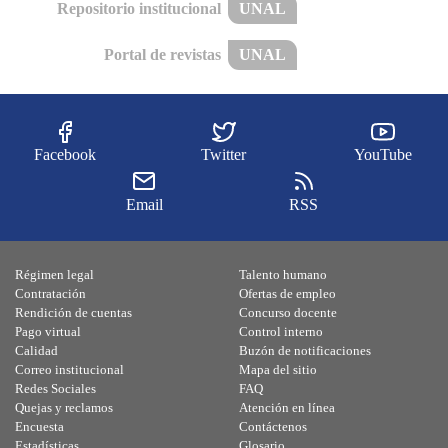
Repositorio institucional
UNAL
Portal de revistas
UNAL
Facebook
Twitter
YouTube
Email
RSS
Régimen legal
Talento humano
Contratación
Ofertas de empleo
Rendición de cuentas
Concurso docente
Pago virtual
Control interno
Calidad
Buzón de notificaciones
Correo institucional
Mapa del sitio
Redes Sociales
FAQ
Quejas y reclamos
Atención en línea
Encuesta
Contáctenos
Estadísticas
Glosario