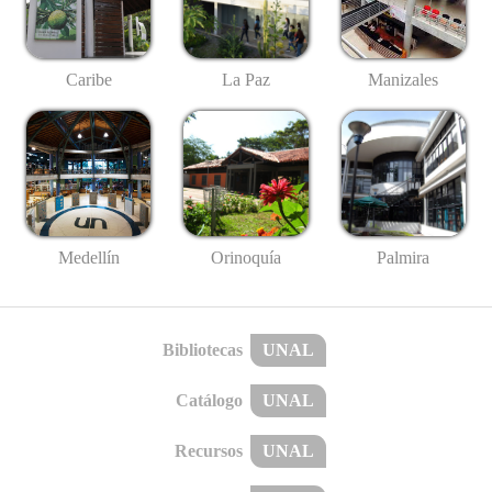
Caribe
La Paz
Manizales
Medellín
Palmira
Orinoquía
Bibliotecas
UNAL
Catálogo
UNAL
Recursos
UNAL