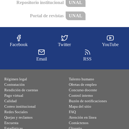
Repositorio institucional
UNAL
Portal de revistas
UNAL
Facebook
Twitter
YouTube
Email
RSS
Régimen legal
Talento humano
Contratación
Ofertas de empleo
Rendición de cuentas
Concurso docente
Pago virtual
Control interno
Calidad
Buzón de notificaciones
Correo institucional
Mapa del sitio
Redes Sociales
FAQ
Quejas y reclamos
Atención en línea
Encuesta
Contáctenos
Estadísticas
Glosario