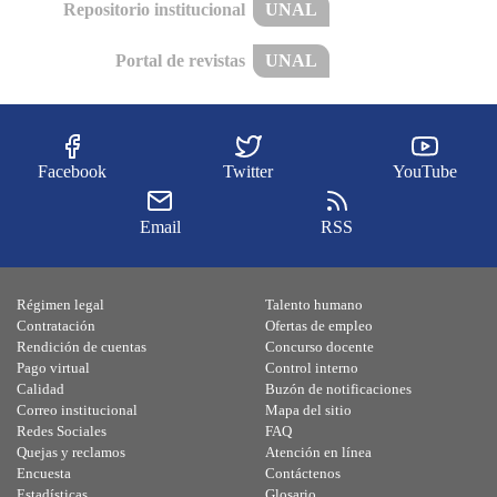
Repositorio institucional
UNAL
Portal de revistas
UNAL
Facebook
Twitter
YouTube
Email
RSS
Régimen legal
Talento humano
Contratación
Ofertas de empleo
Rendición de cuentas
Concurso docente
Pago virtual
Control interno
Calidad
Buzón de notificaciones
Correo institucional
Mapa del sitio
Redes Sociales
FAQ
Quejas y reclamos
Atención en línea
Encuesta
Contáctenos
Estadísticas
Glosario