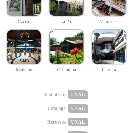
Caribe
La Paz
Manizales
Medellín
Palmira
Orinoquía
Bibliotecas
UNAL
Catálogo
UNAL
Recursos
UNAL