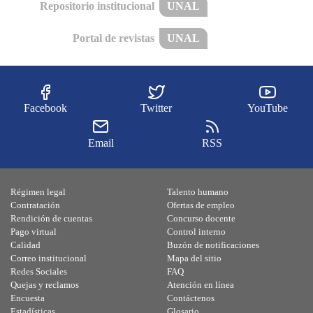
Repositorio institucional
UNAL
Portal de revistas
UNAL
Facebook
Twitter
YouTube
Email
RSS
Régimen legal
Talento humano
Contratación
Ofertas de empleo
Rendición de cuentas
Concurso docente
Pago virtual
Control interno
Calidad
Buzón de notificaciones
Correo institucional
Mapa del sitio
Redes Sociales
FAQ
Quejas y reclamos
Atención en línea
Encuesta
Contáctenos
Estadísticas
Glosario