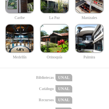
Caribe
La Paz
Manizales
Medellín
Palmira
Orinoquía
Bibliotecas
UNAL
Catálogo
UNAL
Recursos
UNAL