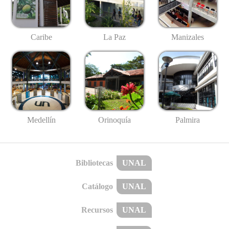
Caribe
La Paz
Manizales
Medellín
Palmira
Orinoquía
Bibliotecas
UNAL
Catálogo
UNAL
Recursos
UNAL