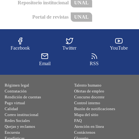
Repositorio institucional
UNAL
Portal de revistas
UNAL
Facebook
Twitter
YouTube
Email
RSS
Régimen legal
Talento humano
Contratación
Ofertas de empleo
Rendición de cuentas
Concurso docente
Pago virtual
Control interno
Calidad
Buzón de notificaciones
Correo institucional
Mapa del sitio
Redes Sociales
FAQ
Quejas y reclamos
Atención en línea
Encuesta
Contáctenos
Estadísticas
Glosario