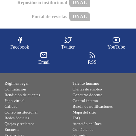
Repositorio institucional
UNAL
Portal de revistas
UNAL
Facebook
Twitter
YouTube
Email
RSS
Régimen legal
Talento humano
Contratación
Ofertas de empleo
Rendición de cuentas
Concurso docente
Pago virtual
Control interno
Calidad
Buzón de notificaciones
Correo institucional
Mapa del sitio
Redes Sociales
FAQ
Quejas y reclamos
Atención en línea
Encuesta
Contáctenos
Estadísticas
Glosario