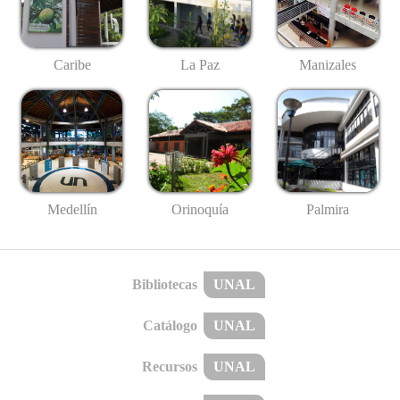
Caribe
La Paz
Manizales
Medellín
Palmira
Orinoquía
Bibliotecas
UNAL
Catálogo
UNAL
Recursos
UNAL