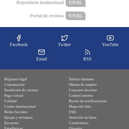
Repositorio institucional
UNAL
Portal de revistas
UNAL
Facebook
Twitter
YouTube
Email
RSS
Régimen legal
Talento humano
Contratación
Ofertas de empleo
Rendición de cuentas
Concurso docente
Pago virtual
Control interno
Calidad
Buzón de notificaciones
Correo institucional
Mapa del sitio
Redes Sociales
FAQ
Quejas y reclamos
Atención en línea
Encuesta
Contáctenos
Estadísticas
Glosario