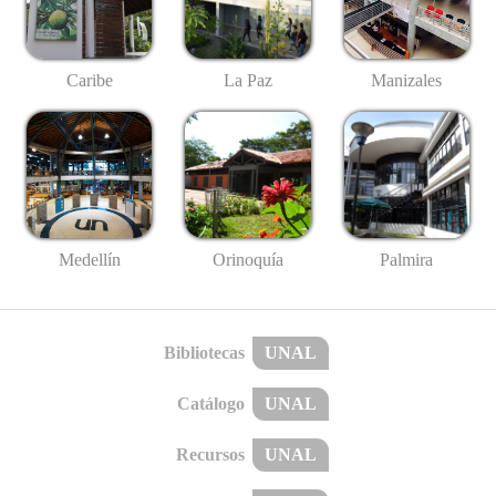
Caribe
La Paz
Manizales
Medellín
Palmira
Orinoquía
Bibliotecas
UNAL
Catálogo
UNAL
Recursos
UNAL